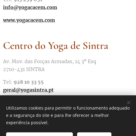
info@yogacacem.com
www.yogacacem.com
Centro do Yoga de Sintra
Av. Mov. das Forças Armadas, 14 3º Esq
2710-431 SINTRA
Tel:
928 10 33 55
geral@yogasintra.pt
www.yogasintra.pt
Utilizamos cookies para permitir o funcionamento adequado
e a segurança do site e para lhe oferecer a melhor
experiência possível.
Associação do Yoga de Sintra